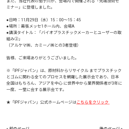
また、当社代表の茄子川が、会場内で開催される「先端技術セ
ミナー」に登壇しました。
●日時：11月29日（水）15：00～15：45
●場所：幕張メッセ1ホール内、会場A
●講演タイトル：「バイオプラスチックメーカーとユーザーの取
組み②」
（アルケマ㈱、カミーノ㈱との3者登壇）
皆様、ご来場ありがとうございました。
※「IPFジャパン」は、原材料からリサイクル までプラスチック
とゴムに関わる全てのプロセスを網羅した展示会であり、日本
全国はもちろん、アジアを中心 に世界中から業界関係者が3年に
一度、一堂に会する展示会です。
★「IPFジャパン」公式ホームページは
こちらをクリック
« 前のページ
後のページ »